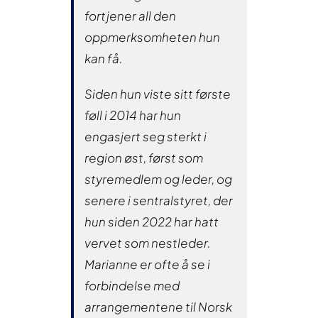
fortjener all den
oppmerksomheten hun
kan få.
Siden hun viste sitt første
føll i 2014 har hun
engasjert seg sterkt i
region øst, først som
styremedlem og leder, og
senere i sentralstyret, der
hun siden 2022 har hatt
vervet som nestleder.
Marianne er ofte å se i
forbindelse med
arrangementene til Norsk