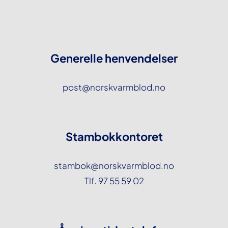
Generelle henvendelser
post@norskvarmblod.no
Stambokkontoret
stambok@norskvarmblod.no
Tlf. 97 55 59 02