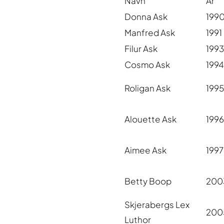
Navn
År
Donna Ask
199
Manfred Ask
1991
Filur Ask
1993
Cosmo Ask
1994
Roligan Ask
1995
Alouette Ask
1996
Aimee Ask
1997
Betty Boop
200
Skjerabergs Lex
200
Luthor