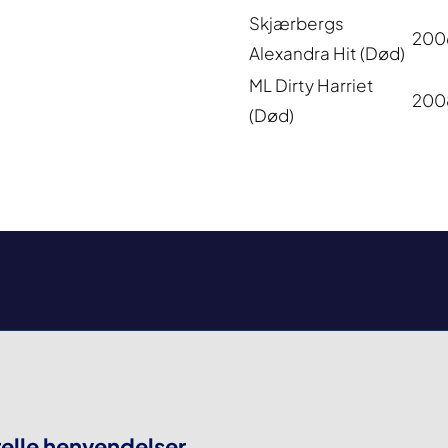
Skjærbergs
200
Alexandra Hit (Død)
ML Dirty Harriet
200
(Død)
elle henvendelser