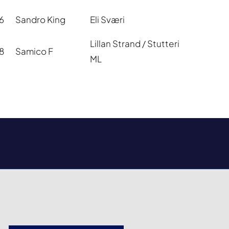
6
Sandro King
Eli Sværi
Lillan Strand / Stutteri
8
Samico F
ML