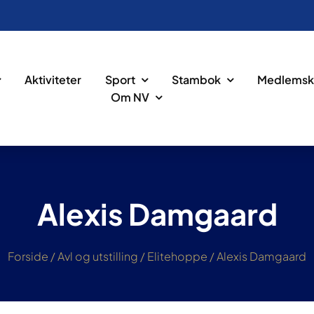
Aktiviteter
Sport
Stambok
Medlemsk
Om NV
Alexis Damgaard
Forside
/
Avl og utstilling
/
Elitehoppe
/
Alexis Damgaard