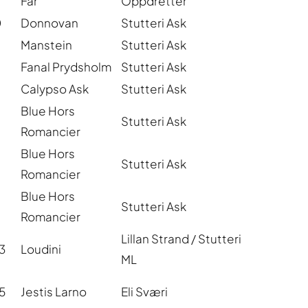
Far
Oppdretter
0
Donnovan
Stutteri Ask
Manstein
Stutteri Ask
Fanal Prydsholm
Stutteri Ask
Calypso Ask
Stutteri Ask
Blue Hors
Stutteri Ask
Romancier
Blue Hors
Stutteri Ask
Romancier
Blue Hors
Stutteri Ask
Romancier
Lillan Strand / Stutteri
3
Loudini
ML
5
Jestis Larno
Eli Sværi