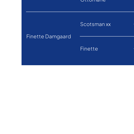
Scotsman xx
Finette Damgaard
Finette