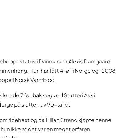
itehoppestatus i Danmark er Alexis Damgaard
mmenheng. Hun har fått 4 føll i Norge og i 2008
hoppe i Norsk Varmblod.
erede 7 føll bak seg ved Stutteri Ask i
Norge på slutten av 90-tallet.
 som ridehest og da Lillian Strand kjøpte henne
te hun ikke at det var en meget erfaren