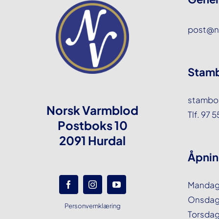
post@n
Stamb
stambo
Norsk Varmblod
Tlf. 97 
Postboks 10
2091 Hurdal
Åpnin
Mandag k
Onsdag k
Personvernklæring
Torsdag 