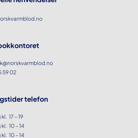
orskvarmblod.no
okkontoret
k@norskvarmblod.no
55 59 02
gstider telefon
l. 17 – 19
l. 10 – 14
kl. 10 – 14