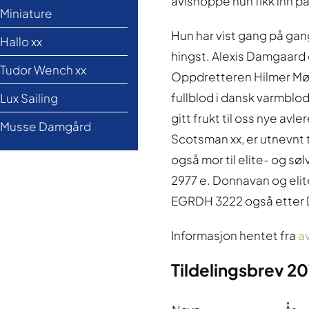
avlshoppe hun fikk inn p
Miniature
Hun har vist gang på ga
Hallo xx
hingst. Alexis Damgaard e
Tudor Wench xx
Oppdretteren Hilmer Møl
fullblod i dansk varmblod
Lux Sailing
gitt frukt til oss nye av
Musse Damgård
Scotsman xx, er utnevnt t
også mor til elite- og 
2977 e. Donnavan og el
EGRDH 3222 også etter Do
Informasjon hentet fra
a
Tildelingsbrev 2