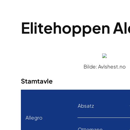
Elitehoppen A
Bilde: Avlshest.no
Stamtavle
Absatz
Allegro
Ottomane