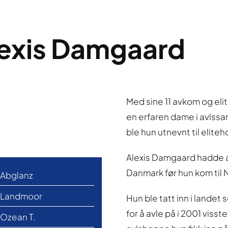
lexis Damgaard
Med sine 11 avkom og el
en erfaren dame i avlssa
ble hun utnevnt til elite
Alexis Damgaard hadde all
Danmark før hun kom til 
Abglanz
Landmoor
Hun ble tatt inn i landet
for å avle på i 2001 viss
Ozean T.