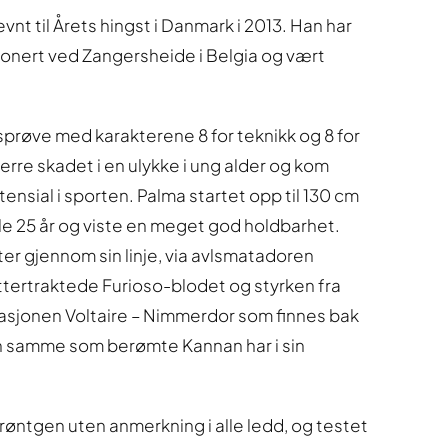
vnt til Årets hingst i Danmark i 2013. Han har
jonert ved Zangersheide i Belgia og vært
prøve med karakterene 8 for teknikk og 8 for
erre skadet i en ulykke i ung alder og kom
potensial i sporten. Palma startet opp til 130 cm
ble 25 år og viste en meget god holdbarhet.
er gjennom sin linje, via avlsmatadoren
ettertraktede Furioso-blodet og styrken fra
asjonen Voltaire – Nimmerdor som finnes bak
n samme som berømte Kannan har i sin
 røntgen uten anmerkning i alle ledd, og testet