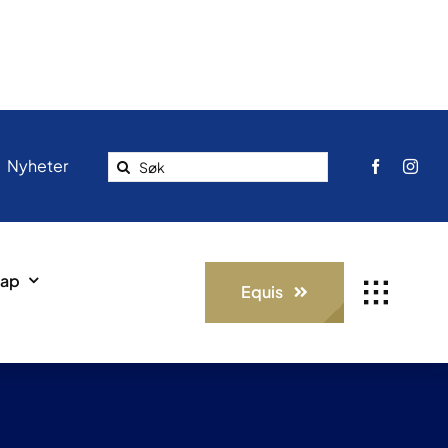
Search
Nyheter
for:
ap
Equis