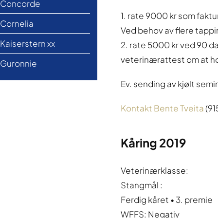
Concorde
1. rate 9000 kr som faktu
Cornelia
Ved behov av flere tappi
Kaiserstern xx
2. rate 5000 kr ved 90 da
veterinærattest om at h
Guronnie
Ev. sending av kjølt semin
Kontakt Bente Tveita
(91
Kåring 2019
Veterinærklasse:
Stangmål :
Ferdig kåret • 3. premie
WFFS: Negativ