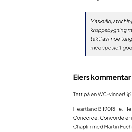
Maskulin, stor hi
kroppsbygning me
taktfast noe tun
med spesielt god 
Eiers kommentar
Tett på en WC-vinner! 🥇
Heartland B 190RH e. Hea
Concorde. Concorde er mo
Chaplin med Martin Fuchs