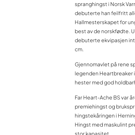
spranghingst i Norsk Var
debuterte han feilfritt all
Hallmesterskapet for ungh
best av de norskfødte. U
debuterte ekvipasjen inter
cm.
Gjennomavlet på rene spra
legenden Heartbreaker i 
hester med god holdbar
Far Heart-Ache BS var år
premiehingst og bruksprø
hingstekåringen i Herning 
Hingst med maskulint pr
stor kapasitet.