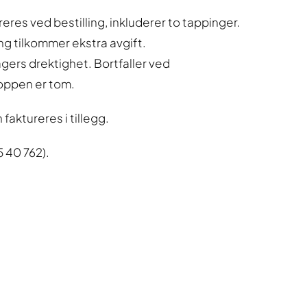
reres ved bestilling, inkluderer to tappinger.
ng tilkommer ekstra avgift.
gers drektighet. Bortfaller ved
oppen er tom.
 faktureres i tillegg.
5 40 762).