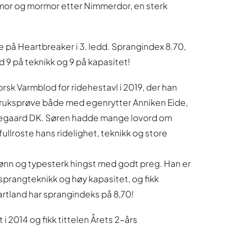
mor og mormor etter Nimmerdor, en sterk
e på Heartbreaker i 3. ledd. Sprangindex 8.70,
d 9 på teknikk og 9 på kapasitet!
orsk Varmblod for ridehestavl i 2019, der han
ruksprøve både med egenrytter Anniken Eide,
degaard DK. Søren hadde mange lovord om
ullroste hans ridelighet, teknikk og store
jønn og typesterk hingst med godt preg. Han er
sprangteknikk og høy kapasitet, og fikk
rtland har sprangindeks på 8,70!
 i 2014 og fikk tittelen Årets 2-års