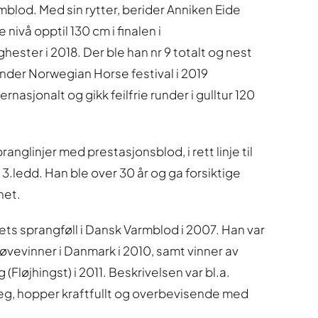
mblod. Med sin rytter, berider Anniken Eide
e nivå opptil 130 cm i finalen i
ester i 2018. Der ble han nr 9 totalt og nest
nder Norwegian Horse festival i 2019
nasjonalt og gikk feilfrie runder i gulltur 120
nglinjer med prestasjonsblod, i rett linje til
3.ledd. Han ble over 30 år og ga forsiktige
het.
ets sprangføll i Dansk Varmblod i 2007. Han var
vevinner i Danmark i 2010, samt vinner av
(Fløjhingst) i 2011. Beskrivelsen var bl.a.
eg, hopper kraftfullt og overbevisende med