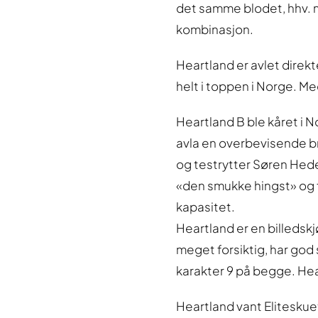
det samme blodet, hhv. 
kombinasjon.
Heartland er avlet direkt
helt i toppen i Norge. Me
Heartland B ble kåret i N
avla en overbevisende b
og testrytter Søren He
«den smukke hingst» og f
kapasitet.
Heartland er en billedsk
meget forsiktig, har god 
karakter 9 på begge. Hea
Heartland vant Eliteskuet