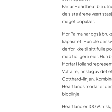
Farfar Heartbeat ble utne
de siste årene vært stas
meget populær.
Mor Palma har også bruks
kapasitet. Hun ble dessv
derfor ikke til sitt fulle 
med tidligere eier. Hun 
Morfar Holland represent
Voltaire, innslag av det 
Gotthard-linjen. Kombin
Heartlands morfar er de
blodlinje.
Heartland er 100 % frisk,