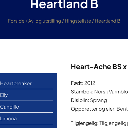
Heartland B
Forside
/
Avl og utstilling
/
Hingsteliste
/
Heartland B
Heart-Ache BS x
Født:
2012
Heartbreaker
Stambok:
Norsk Varmbl
Elly
Disiplin:
Sprang
Candillo
Oppdretter og eier:
Bent
Limona
Tilgjengelig:
Tilgjengelig