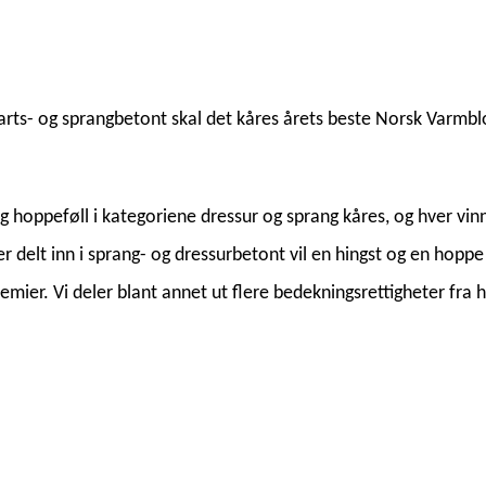
garts- og sprangbetont skal det kåres årets beste Norsk Varmblo
 og hoppeføll i kategoriene dressur og sprang kåres, og hver vi
 delt inn i sprang- og dressurbetont vil en hingst og en hoppe i h
ier. Vi deler blant annet ut flere bedekningsrettigheter fra