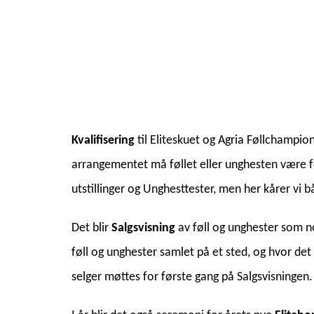
Kvalifisering
til Eliteskuet og Agria Føllchampion
arrangementet må føllet eller unghesten være fø
utstillinger og Unghesttester, men her kårer vi
Det blir
Salgsvisning
av føll og unghester som no
føll og unghester samlet på et sted, og hvor det 
selger møttes for første gang på Salgsvisningen.