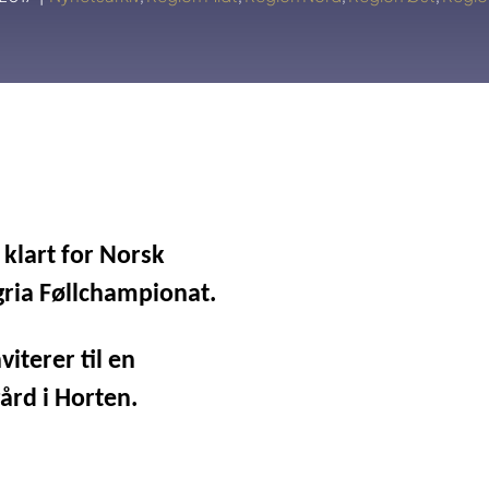
 klart for
Norsk
ria Føllchampionat
.
viterer til en
rd i Horten.