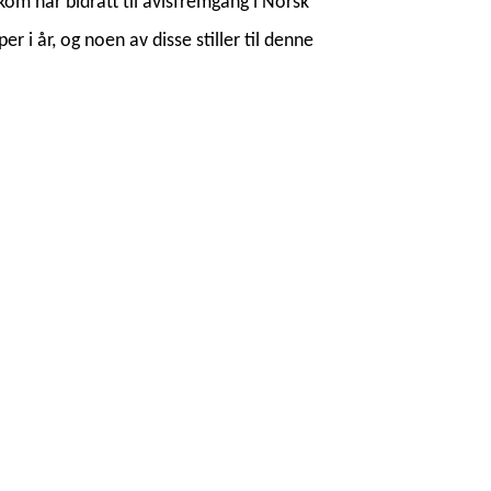
om har bidratt til avlsfremgang i Norsk
i år, og noen av disse stiller til denne