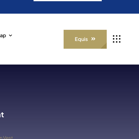
for:
ap
Equis
at
n Vest