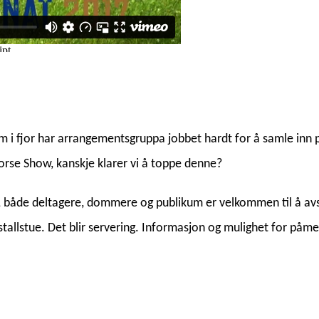
i fjor har arrangementsgruppa jobbet hardt for å samle inn p
Horse Show, kanskje klarer vi å toppe denne?
e, både deltagere, dommere og publikum er velkommen til å avslu
allstue. Det blir servering. Informasjon og mulighet for påm