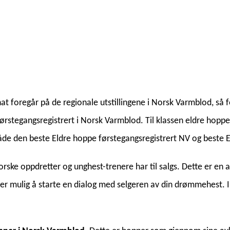
at foregår på de regionale utstillingene i Norsk Varmblod, så fo
rstegangsregistrert i Norsk Varmblod. Til klassen eldre hopper
 både den beste Eldre hoppe førstegangsregistrert NV og beste 
rske oppdretter og unghest-trenere har til salgs. Dette er en a
er mulig å starte en dialog med selgeren av din drømmehest. I 2