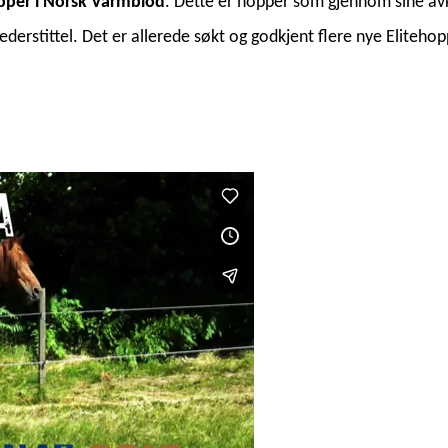
pper i Norsk Varmblod
. Dette er hopper som gjennom sine avk
tittel. Det er allerede søkt og godkjent flere nye Elitehopper 