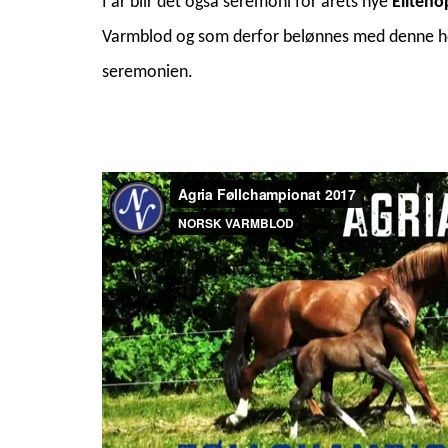
I år blir det også seremoni for årets nye
Eliteho
Varmblod og som derfor belønnes med denne heders
seremonien.