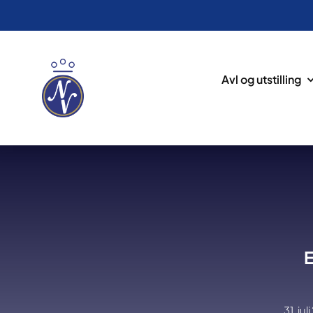
Avl og utstilling
E
31. jul