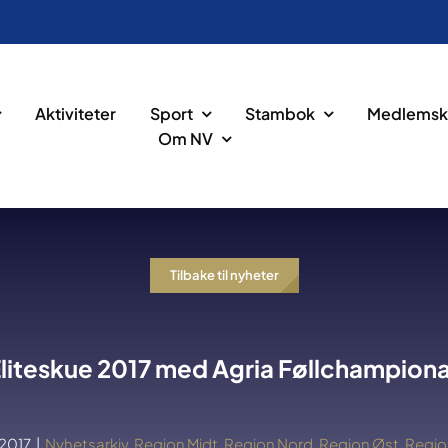
Aktiviteter
Sport
Stambok
Medlemsk
Om NV
Tilbake til nyheter
liteskue 2017 med Agria Føllchampion
i 2017
|
Nyhetsarkiv
,
Region Midt
,
Region Nord
,
Region Øst
,
Regio