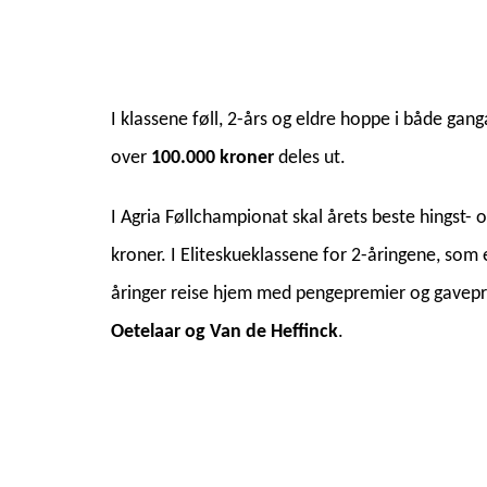
I klassene føll, 2-års og eldre hoppe i både gan
over
100.000 kroner
deles ut.
I Agria Føllchampionat skal årets beste hingst-
kroner. I Eliteskueklassene for 2-åringene, som er
åringer reise hjem med pengepremier og gaveprem
Oetelaar og Van de Heffinck
.