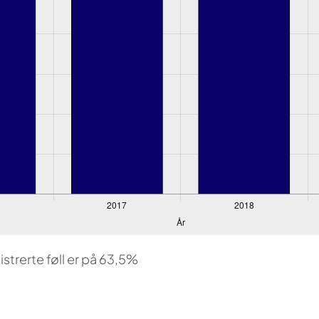
trerte føll er på 63,5%