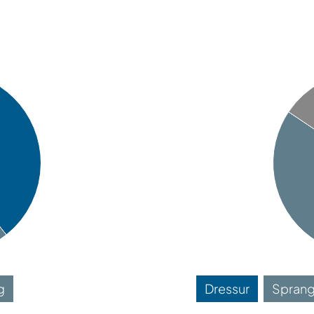
g
Dressur
Spran