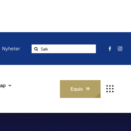
Search
Nyheter
for:
ap
Equis