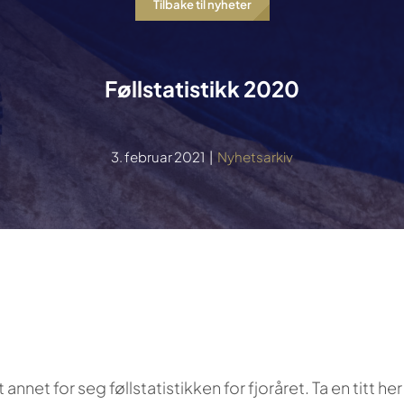
Tilbake til nyheter
Føllstatistikk 2020
3. februar 2021
|
Nyhetsarkiv
et for seg føllstatistikken for fjoråret. Ta en titt her f