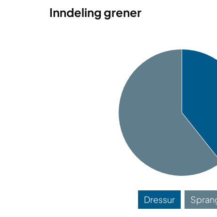
Inndeling grener
Dressur
Spran