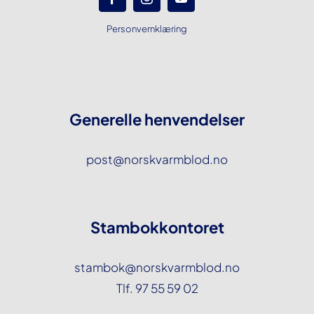
Personvernklæring
Generelle henvendelser
post@norskvarmblod.no
Stambokkontoret
stambok@norskvarmblod.no
Tlf. 97 55 59 02