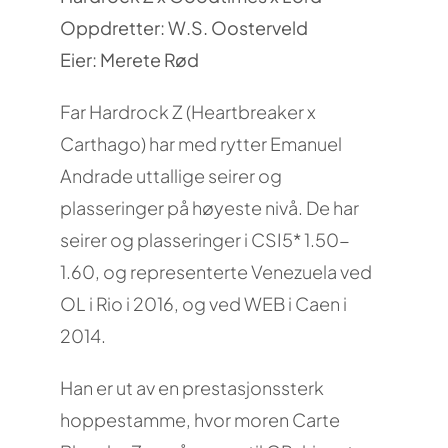
Oppdretter: W.S. Oosterveld
Eier: Merete Rød
Far Hardrock Z (Heartbreaker x
Carthago) har med rytter Emanuel
Andrade uttallige seirer og
plasseringer på høyeste nivå. De har
seirer og plasseringer i CSI5* 1.50-
1.60, og representerte Venezuela ved
OL i Rio i 2016, og ved WEB i Caen i
2014.
Han er ut av en prestasjonssterk
hoppestamme, hvor moren Carte