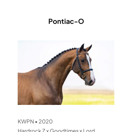
Pontiac-O
KWPN • 2020
Hardrock Z x Goodtimes x Lord