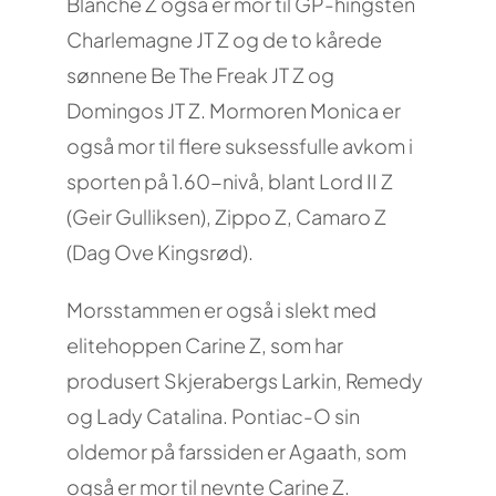
Blanche Z også er mor til GP-hingsten
Charlemagne JT Z og de to kårede
sønnene Be The Freak JT Z og
Domingos JT Z. Mormoren Monica er
også mor til flere suksessfulle avkom i
sporten på 1.60-nivå, blant Lord II Z
(Geir Gulliksen), Zippo Z, Camaro Z
(Dag Ove Kingsrød).
Morsstammen er også i slekt med
elitehoppen Carine Z, som har
produsert Skjerabergs Larkin, Remedy
og Lady Catalina. Pontiac-O sin
oldemor på farssiden er Agaath, som
også er mor til nevnte Carine Z.