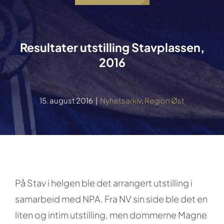
Resultater utstilling Stavplassen,
2016
15. august 2016
|
Nyhetsarkiv
,
Region Øst
På Stav i helgen ble det arrangert utstilling i
samarbeid med NPA. Fra NV sin side ble det en
liten og intim utstilling, men dommerne Magne