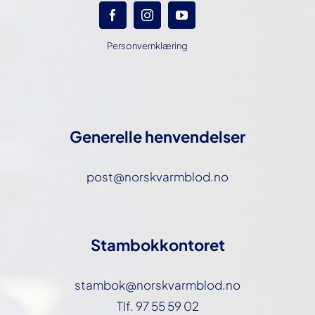
Personvernklæring
Generelle henvendelser
post@norskvarmblod.no
Stambokkontoret
stambok@norskvarmblod.no
Tlf. 97 55 59 02