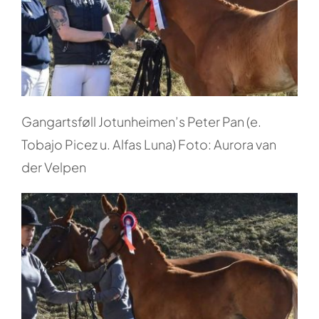
Gangartsføll Jotunheimen’s Peter Pan (e.
Tobajo Picez u. Alfas Luna) Foto: Aurora van
der Velpen