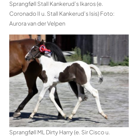
Sprangføll Stall Kankerud’s Ikaros (e.
Coronado II u. Stall Kankerud’s Isis) Foto:
Aurora van der Velpen
Sprangføll ML Dirty Harry (e. Sir Cisco u.