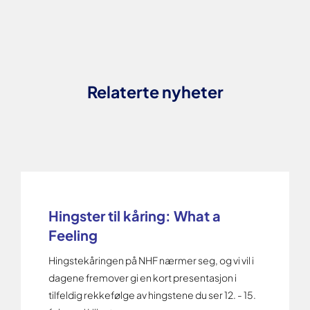
Relaterte nyheter
Hingster til kåring: What a
Feeling
Hingstekåringen på NHF nærmer seg, og vi vil i
dagene fremover gi en kort presentasjon i
tilfeldig rekkefølge av hingstene du ser 12. - 15.