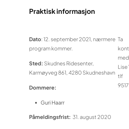
Praktisk informasjon
Dato
: 12. september 2021, nærmere
Ta
program kommer.
kont
med 
Sted:
Skudnes Ridesenter,
Lise 
Karmøyveg 861, 4280 Skudneshavn
tlf
9517
Dommere:
Guri Haarr
Påmeldingsfrist:
31. august 2020