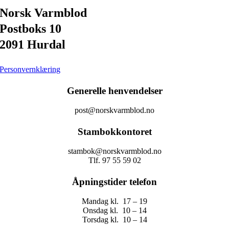
Norsk Varmblod
Postboks 10
2091 Hurdal
Personvernklæring
Generelle henvendelser
post@norskvarmblod.no
Stambokkontoret
stambok@norskvarmblod.no
Tlf. 97 55 59 02
Åpningstider telefon
Mandag kl. 17 – 19
Onsdag kl. 10 – 14
Torsdag kl. 10 – 14