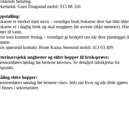
estående betaling.
kretariat: Guro Dragsund mobil: 915 88 326
pstalling:
ksene er merket med navn – vennligst bruk boksene dere har blitt tildel
ksene er i daglig bruk og skal rengjøres før avreise (ikke tømmes). Hu
tter til vann.
re som kommer fredag – vennligst gi beskjed om når dere planlegger å
omme.
is spørsmål kontakt: Beate Kaasa Stensrud mobil: 413 03 409
terinærsjekk unghester og eldre hopper til bruksprøve:
ennomføres lørdag før hestene løsvises. Se detaljert tidsskjema for
dspunkt.
åling eldre hopper:
ennomføres søndag før hestene vises. Info om hvor og når dette gjøres
l finnes i sekretariatet.