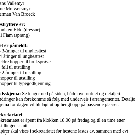
ans Vallemyr
ine Molværsmyr
erman Van Broeck
stryttere er:
niken Eide (dressur)
l Flam (sprang)
et er påmeldt:
 3-åringer til unghesttest
4-åringer til unghesttest
eldre hopper til bruksprøve
 føll til utstilling
 2-åringer til utstilling
hopper til utstilling
hopper til typegodkjenning
idsskjema:
Se lenger ned på siden, både overordnet og detaljert.
dringer kan forekomme så følg med underveis i arrangementet. Detalje
jema for dagen vil bli lagt ut og hengt opp på passende plasser.
kretariatet
:
kretariatet er åpent fra klokken 18.00 på fredag og til en time etter
stillingens slutt.
pirer skal vises i sekretariatet før hestene lastes av, sammen med evt