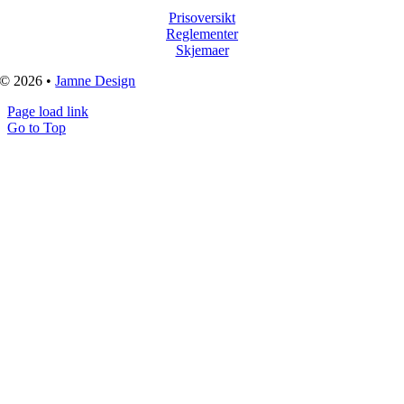
Prisoversikt
Reglementer
Skjemaer
© 2026 •
Jamne Design
Page load link
Go to Top