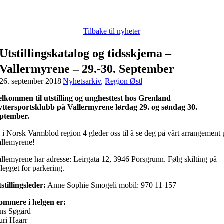
Tilbake til nyheter
Utstillingskatalog og tidsskjema –
Vallermyrene – 29.-30. September
26. september 2018
|
Nyhetsarkiv
,
Region Øst
|
lkommen til utstilling og unghesttest hos Grenland
ttersportsklubb på Vallermyrene lørdag 29. og søndag 30.
eptember.
 i Norsk Varmblod region 4 gleder oss til å se deg på vårt arrangement 
llemyrene!
llemyrene har adresse: Leirgata 12, 3946 Porsgrunn. Følg skilting på
legget for parkering.
stillingsleder:
Anne Sophie Smogeli mobil: 970 11 157
ommere i helgen er:
ns Søgård
ri Haarr