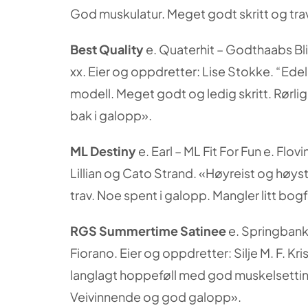
God muskulatur. Meget godt skritt og tra
Best Quality
e. Quaterhit – Godthaabs Bl
xx. Eier og oppdretter: Lise Stokke. “Edel
modell. Meget godt og ledig skritt. Rørli
bak i galopp».
ML Destiny
e. Earl – ML Fit For Fun e. Flov
Lillian og Cato Strand. «Høyreist og høysti
trav. Noe spent i galopp. Mangler litt bog
RGS Summertime Satinee
e. Springbank I
Fiorano. Eier og oppdretter: Silje M. F. K
langlagt hoppeføll med god muskelsetting
Veivinnende og god galopp».