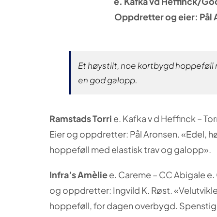
e. Kafka vd Heffinck/G
Oppdretter og eier: Pål
Et høystilt, noe kortbygd hoppeføll
en god galopp.
Ramstads Torri
e. Kafka v d Heffinck – Tor
Eier og oppdretter: Pål Aronsen. «Edel, h
hoppeføll med elastisk trav og galopp».
Infra’s Amèlie
e. Careme – CC Abigale e.
og oppdretter: Ingvild K. Røst. «Velutvikl
hoppeføll, for dagen overbygd. Spensti