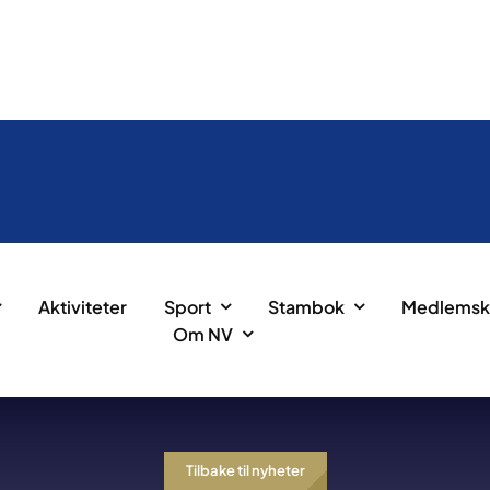
Aktiviteter
Sport
Stambok
Medlemsk
Om NV
Tilbake til nyheter