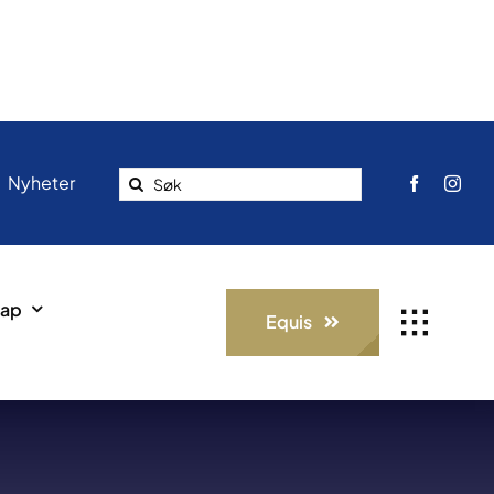
Search
Nyheter
for:
ap
Equis