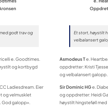
oodtimes
e. Hea
 Aronsen
Oppdrett
 med godt trav og
Et stort, høystilt
velbalansert gal
ricelli e. Goodtimes.
Asmodeus T
e. Heartbea
øystilt og kortbygd
oppdretter: Kristi Tjess
og velbalansert galopp
 CC Ladiesdream. Eier
Sir Dominic HG
e. Diabe
et og velmusklet
og oppdretter: Heidi Gab
g. God galopp».
høystilt hingsteføll med 