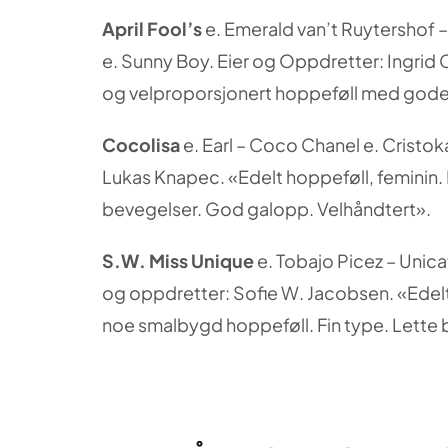
April Fool’s
e. Emerald van’t Ruytershof 
e. Sunny Boy. Eier og Oppdretter: Ingrid C
og velproporsjonert hoppeføll med gode
Cocolisa
e. Earl – Coco Chanel e. Cristok
Lukas Knapec. «Edelt hoppeføll, feminin. 
bevegelser. God galopp. Velhåndtert».
S.W. Miss Unique
e. Tobajo Picez – Unic
og oppdretter: Sofie W. Jacobsen. «Edelt
noe smalbygd hoppeføll. Fin type. Lette 