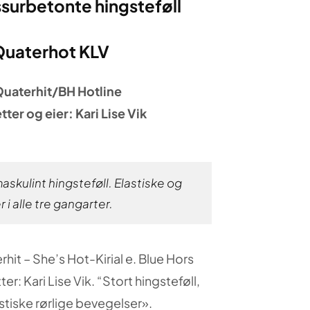
ssurbetonte hingsteføll
Quaterhot KLV
Quaterhit/BH Hotline
ter og eier: Kari Lise Vik
 maskulint hingsteføll. Elastiske og
 i alle tre gangarter.
hit – She’s Hot-Kirial e. Blue Hors
er: Kari Lise Vik. “Stort hingsteføll,
astiske rørlige bevegelser».