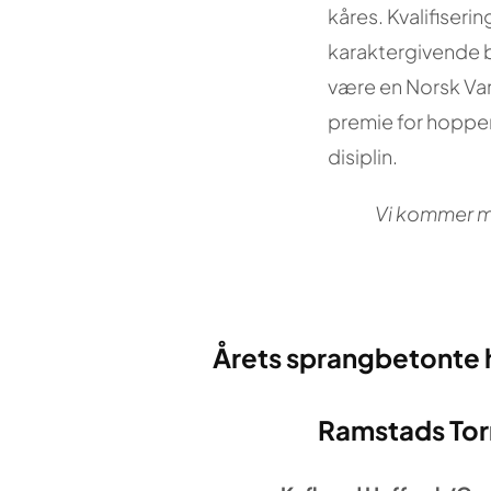
kåres. Kvalifiseri
karaktergivende b
være en Norsk Varm
premie for hopper 
disiplin.
Vi kommer me
Årets sprangbetonte 
Ramstads Tor