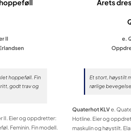
 hoppeføll
Årets dre
r II
e. 
 Erlandsen
Oppdret
let hoppeføll. Fin
Et stort, høystilt
itt, godt trav og
rørlige bevegelser
Quaterhot KLV
e. Quater
 II. Eier og oppdretter:
Hotline. Eier og oppdrett
øl. Feminin. Fin modell.
maskulin og høystilt. El