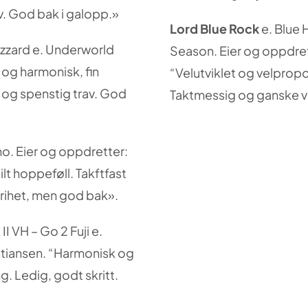
v. God bak i galopp.»
Lord Blue Rock
e. Blue 
izzard e. Underworld
Season. Eier og oppdre
 og harmonisk, fin
“Velutviklet og velprop
g og spenstig trav. God
Taktmessig og ganske v
ino. Eier og oppdretter:
lt hoppeføll. Takftfast
frihet, men god bak».
I VH – Go 2 Fuji e.
ristiansen. “Harmonisk og
. Ledig, godt skritt.