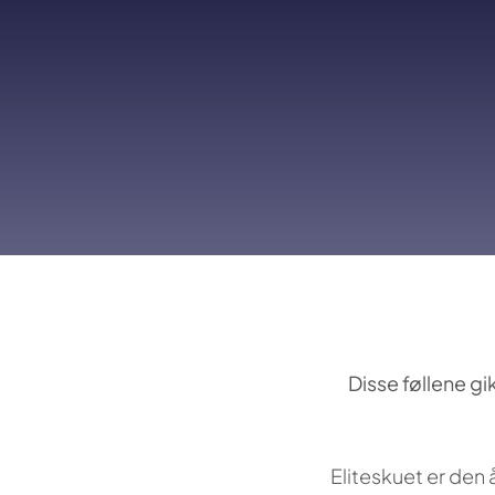
Disse føllene gi
Eliteskuet er den 