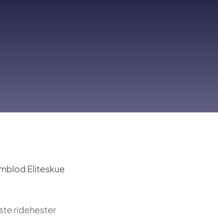
armblod Eliteskue
este ridehester