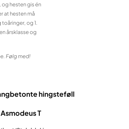
e, og hesten gis én
er at hesten må
 toåringer, og 1.
nen årsklasse og
ne. Følg med!
angbetonte hingsteføll
Asmodeus T