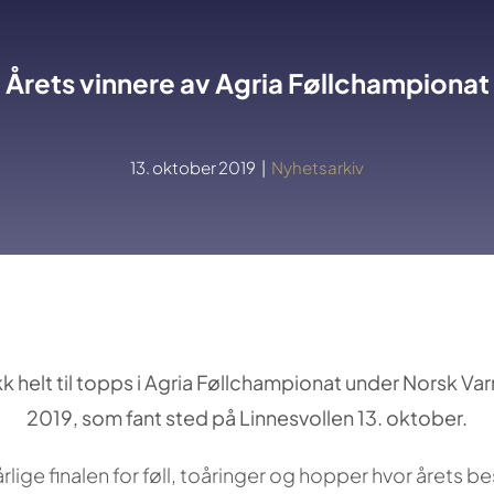
Årets vinnere av Agria Føllchampionat
13. oktober 2019
|
Nyhetsarkiv
kk helt til topps i Agria Føllchampionat under Norsk V
2019, som fant sted på Linnesvollen 13. oktober.
årlige finalen for føll, toåringer og hopper hvor årets b