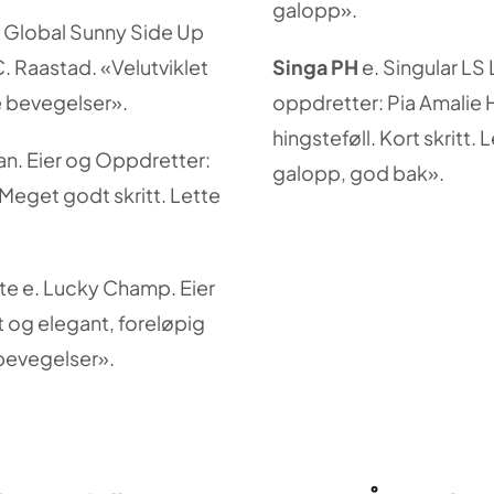
galopp».
– Global Sunny Side Up
. Raastad. «Velutviklet
Singa PH
e. Singular LS L
 bevegelser».
oppdretter: Pia Amalie H
hingsteføll. Kort skritt.
an. Eier og Oppdretter:
galopp, god bak».
Meget godt skritt. Lette
ate e. Lucky Champ. Eier
 og elegant, foreløpig
bevegelser».