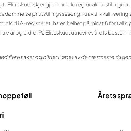
ng til Eliteskuet skjer gjennom de regionale utstillingen
edømmelse pr utstillingssesong. Krav til kvalifisering 
blod i A-registeret, ha en helhet på minst 8 for føll og
tre år og eldre. På Eliteskuet utnevnes årets beste in
d flere saker og bilder i løpet av de nærmeste dage
hoppeføll
Årets spr
ri