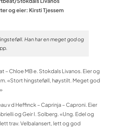
rtbeat/Stokdals Livanos
er og eier: Kirsti Tjessem
 hingsteføll. Han har en meget god og
opp.
t – Chloe MB e. Stokdals Livanos. Eier og
em. «Stort hingsteføll, høystilt. Meget god
.»
au v d Heffinck – Caprinja – Caproni. Eier
rielli og Geir I. Solberg. «Ung. Edel og
lett trav. Velbalansert, lett og god