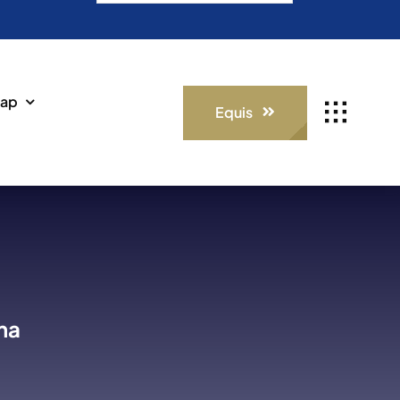
for:
ap
Equis
ima