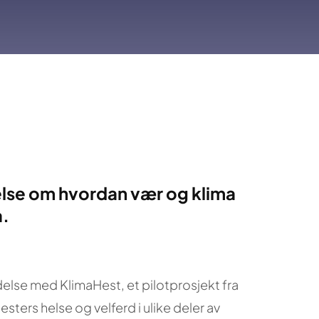
kelse om hvordan vær og klima
a.
delse med KlimaHest, et pilotprosjekt fra
ters helse og velferd i ulike deler av