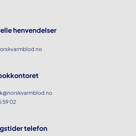
elle henvendelser
orskvarmblod.no
okkontoret
k@norskvarmblod.no
55 59 02
gstider telefon