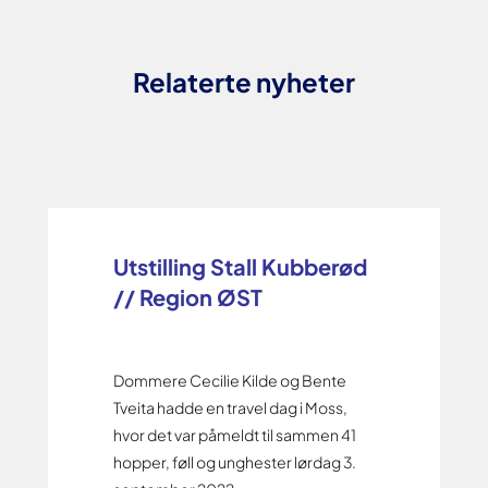
Relaterte nyheter
Utstilling Stall Kubberød
// Region ØST
Dommere Cecilie Kilde og Bente
Tveita hadde en travel dag i Moss,
hvor det var påmeldt til sammen 41
hopper, føll og unghester lørdag 3.