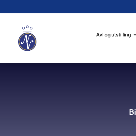
Avl og utstilling
Bi