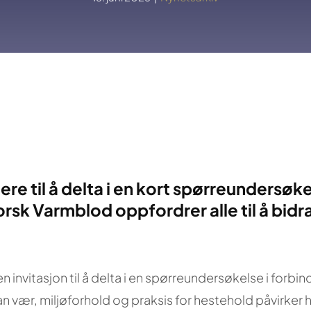
ere til å delta i en kort spørreundersø
rsk Varmblod oppfordrer alle til å bidr
invitasjon til å delta i en spørreundersøkelse i forbin
ær, miljøforhold og praksis for hestehold påvirker hes