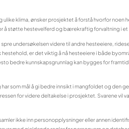
g ulike klima, ønsker prosjektet å forstå hvorfor noen
r å støtte hestevelferd og bærekraftig forvaltning i et 
spre undersøkelsen videre til andre hesteeiere, ridese
k hestehold, er det viktig å nå hesteeiere i både byomr
, desto bedre kunnskapsgrunnlag kan bygges for framtid
har som mål å gi bedre innsikt i mangfoldet og den ge
ssen for videre deltakelse i prosjektet. Svarene vil v
n samler ikke inn personopplysninger eller annen identif
msvar med gjeldende regler for personvern og databes