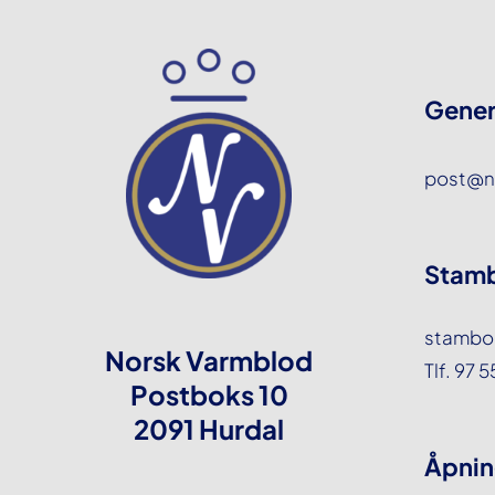
Gener
post@n
Stamb
stambo
Norsk Varmblod
Tlf. 97 
Postboks 10
2091 Hurdal
Åpnin