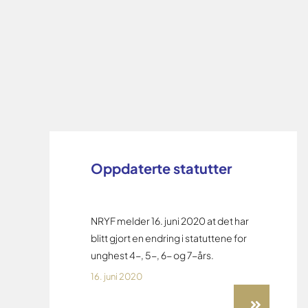
Oppdaterte statutter
NRYF melder 16. juni 2020 at det har
blitt gjort en endring i statuttene for
unghest 4-, 5-, 6- og 7-års.
16. juni 2020