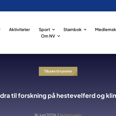
Aktiviteter
Sport
Stambok
Medlemsk
Om NV
Tilbake til nyheter
dra til forskning på hestevelferd og kl
16. juni 2026
|
Nyhetsarkiv