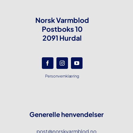
Norsk Varmblod
Postboks 10
2091 Hurdal
Personvernklæring
Generelle henvendelser
post@norskvarmblod.no