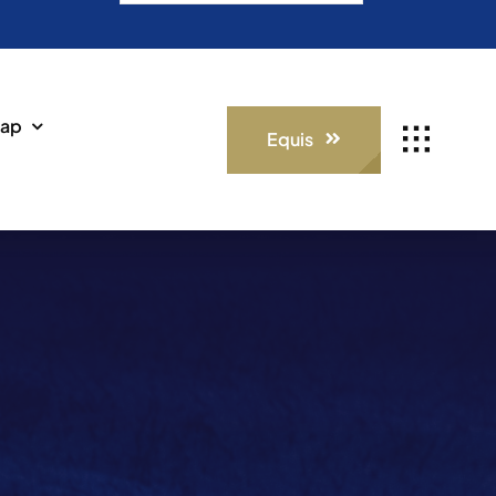
for:
ap
Equis