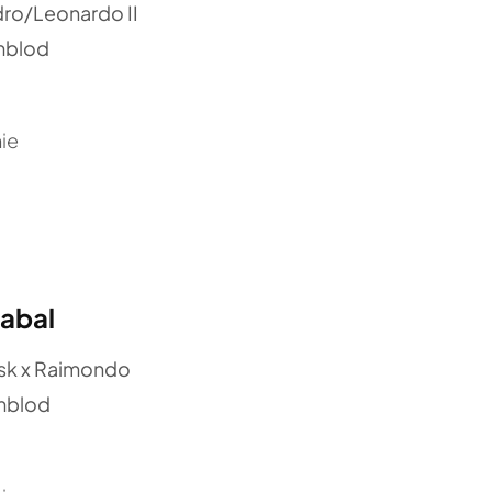
ro/Leonardo II
mblod
ie
Cabal
Ask x Raimondo
mblod