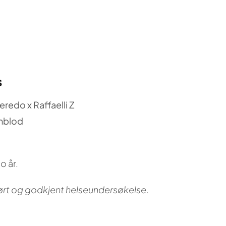
s
eredo x Raffaelli Z
mblod
o år.
ført og godkjent helseundersøkelse.