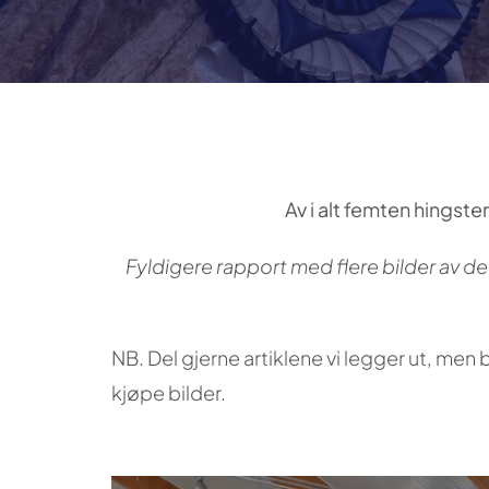
Av i alt femten hingst
Fyldigere rapport med flere bilder av d
NB. Del gjerne artiklene vi legger ut, me
kjøpe bilder.