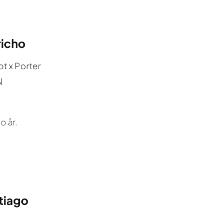
richo
ot x Porter
N
o år.
tiago