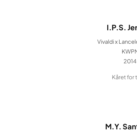
I.P.S. Je
Vivaldi x Lancel
KWP
2014
Kåret for t
M.Y. San