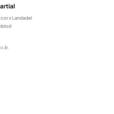
artial
ccor x Landadel
mblod
o år.