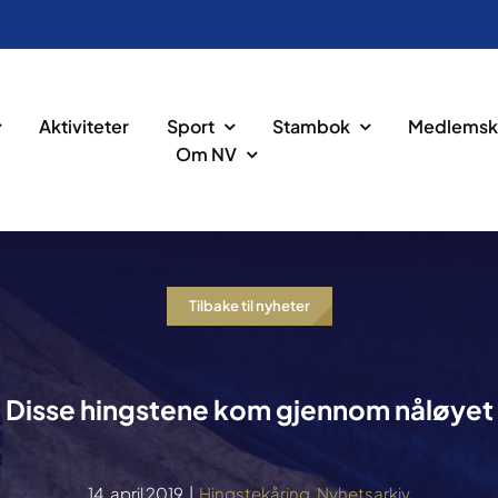
Aktiviteter
Sport
Stambok
Medlemsk
Om NV
Tilbake til nyheter
Disse hingstene kom gjennom nåløyet
14. april 2019
|
Hingstekåring
,
Nyhetsarkiv