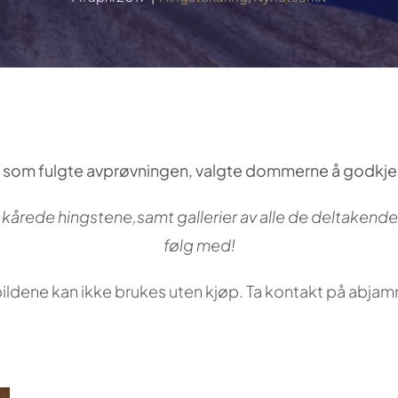
er som fulgte avprøvningen, valgte dommerne å godkjenn
e kårede hingstene,samt gallerier av alle de deltaken
følg med!
n bildene kan ikke brukes uten kjøp. Ta kontakt på abja