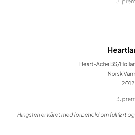
3. prem
Heartla
Heart-Ache BS/Hollan
Norsk Var
2012
3. prem
Hingsten er kåret med forbehold om fullført o