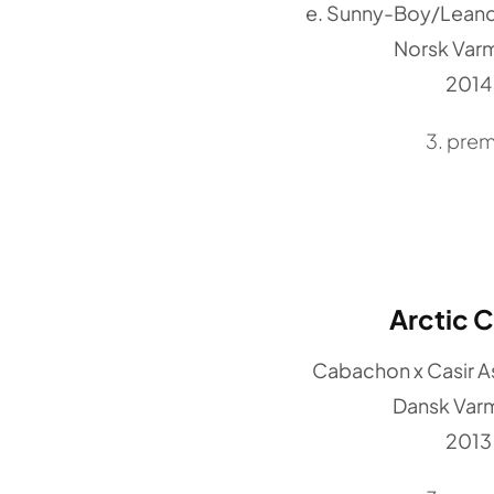
e. Sunny-Boy/Leand
Norsk Var
2014
3. prem
Arctic 
Cabachon x Casir 
Dansk Var
2013