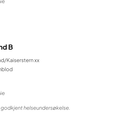
ie
nd B
d/Kaiserstern xx
mblod
ie
g godkjent helseundersøkelse.