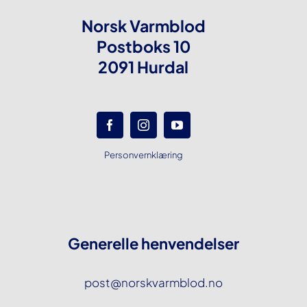
Norsk Varmblod
Postboks 10
2091 Hurdal
Personvernklæring
Generelle henvendelser
post@norskvarmblod.no