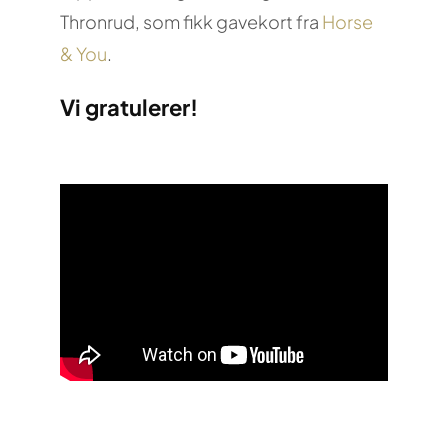
Thronrud, som fikk gavekort fra
Horse
& You
.
Vi gratulerer!