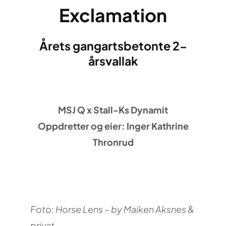
Exclamation
Årets gangartsbetonte 2-
årsvallak
MSJ Q x Stall-Ks Dynamit
Oppdretter og eier: Inger Kathrine
Thronrud
Foto: Horse Lens – by Maiken Aksnes &
privat