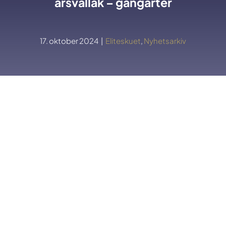
årsvallak – gangarter
17. oktober 2024
|
Eliteskuet
,
Nyhetsarkiv