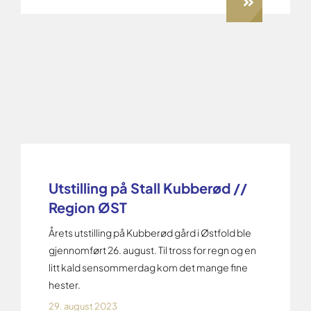
Utstilling på Stall Kubberød //
Region ØST
Årets utstilling på Kubberød gård i Østfold ble
gjennomført 26. august. Til tross for regn og en
litt kald sensommerdag kom det mange fine
hester.
29. august 2023