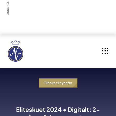
Skip
ANNONSE
to
content
Tilbake til nyheter
Eliteskuet 2024 • Digitalt: 2-