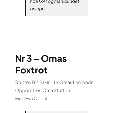
noe kort og markbundet
galopp.
Nr 3 – Omas
Foxtrot
Stutteri B’s Fakin’ It x Omas Lemonde
Oppdretter: Oma Stutteri
Eier: Eva Opdal