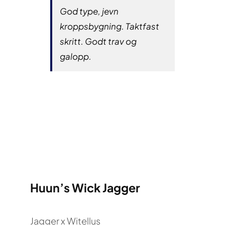
God type, jevn
kroppsbygning. Taktfast
skritt. Godt trav og
galopp.
Huun’s Wick Jagger
Jagger x Witellus