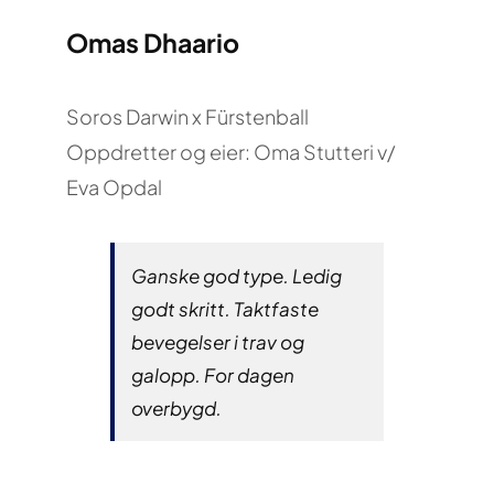
Omas Dhaario
Soros Darwin x Fürstenball
Oppdretter og eier: Oma Stutteri v/
Eva Opdal
Ganske god type. Ledig
godt skritt. Taktfaste
bevegelser i trav og
galopp. For dagen
overbygd.