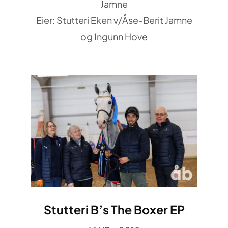
Jamne
Eier: Stutteri Eken v/Åse-Berit Jamne
og Ingunn Hove
Stutteri B’s The Boxer EP