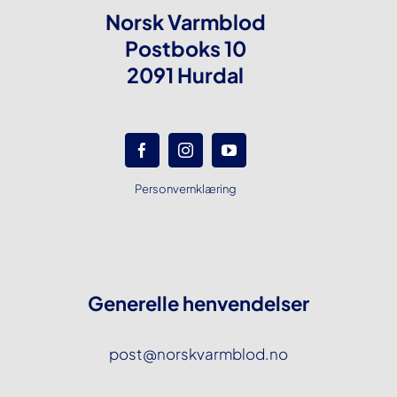
Norsk Varmblod
Postboks 10
2091 Hurdal
Personvernklæring
Generelle henvendelser
post@norskvarmblod.no