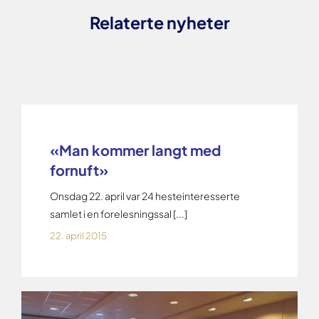
Relaterte nyheter
«Man kommer langt med
fornuft»
Onsdag 22. april var 24 hesteinteresserte
samlet i en forelesningssal [...]
22. april 2015