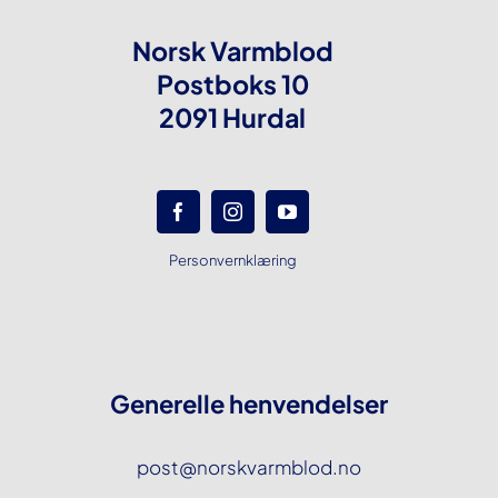
Norsk Varmblod
Postboks 10
2091 Hurdal
Personvernklæring
Generelle henvendelser
post@norskvarmblod.no