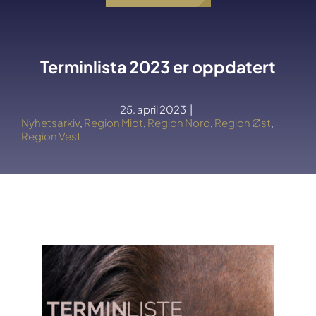
Terminlista 2023 er oppdatert
25. april 2023
|
Nyhetsarkiv
,
Region Midt
,
Region Nord
,
Region Øst
,
Region Vest