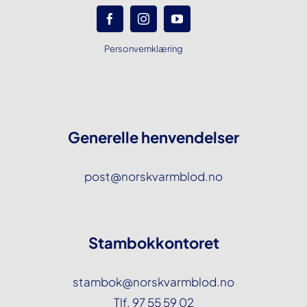
Personvernklæring
Generelle henvendelser
post@norskvarmblod.no
Stambokkontoret
stambok@norskvarmblod.no
Tlf. 97 55 59 02