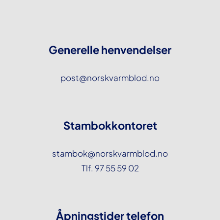
Generelle henvendelser
post@norskvarmblod.no
Stambokkontoret
stambok@norskvarmblod.no
Tlf. 97 55 59 02
Åpningstider telefon