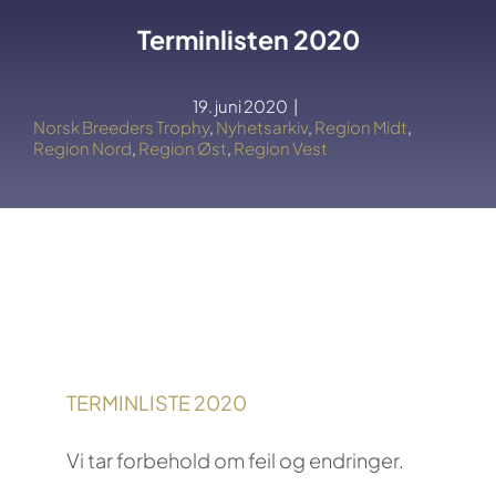
Terminlisten 2020
19. juni 2020
|
Norsk Breeders Trophy
,
Nyhetsarkiv
,
Region Midt
,
Region Nord
,
Region Øst
,
Region Vest
TERMINLISTE 2020
Vi tar forbehold om feil og endringer.