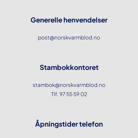
Generelle henvendelser
post@norskvarmblod.no
Stambokkontoret
stambok@norskvarmblod.no
Tlf. 97 55 59 02
Åpningstider telefon