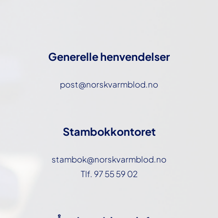
Generelle henvendelser
post@norskvarmblod.no
Stambokkontoret
stambok@norskvarmblod.no
Tlf. 97 55 59 02