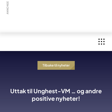
Skip
ANNONSE
to
content
Tilbake til nyheter
Uttak til Unghest-VM … og andre
positive nyheter!