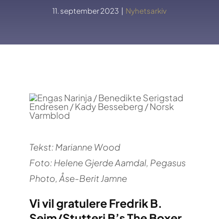
11. september 2023
|
Nyhetsarkiv
Tekst: Marianne Wood
Foto: Helene Gjerde Aamdal, Pegasus
Photo, Åse-Berit Jamne
Vi vil gratulere Fredrik B.
Seim/Stutteri B’s The Boxer,