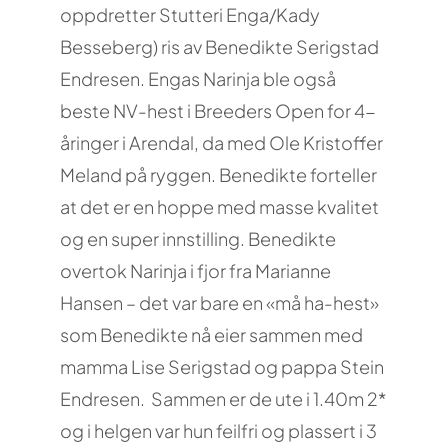
oppdretter Stutteri Enga/Kady
Besseberg) ris av Benedikte Serigstad
Endresen. Engas Narinja ble også
beste NV-hest i Breeders Open for 4-
åringer i Arendal, da med Ole Kristoffer
Meland på ryggen. Benedikte forteller
at det er en hoppe med masse kvalitet
og en super innstilling. Benedikte
overtok Narinja i fjor fra Marianne
Hansen – det var bare en «må ha-hest»
som Benedikte nå eier sammen med
mamma Lise Serigstad og pappa Stein
Endresen. Sammen er de ute i 1.40m 2*
og i helgen var hun feilfri og plassert i 3