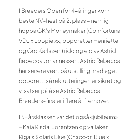
I Breeders Open for 4-åringer kom
beste NV-hest på 2. plass – nemlig
hoppa GK’s Moneymaker (Comfortuna
VDL x Loopie xx, oppdretter Henriette
og Gro Karlsøen) ridd og eid av Astrid
Rebecca Johannessen. Astrid Rebecca
har senere vært på utstilling med eget
oppdrett, så rekrutteringen er sikret og
vi satser på å se Astrid Rebecca i
Breeders-finaler i flere år fremover.
I 6-årsklassen var det også «jubileum»
– Kaia Risdal Lorentzen og vallaken
Rigals Solaris Blue (Chacoon Blue x