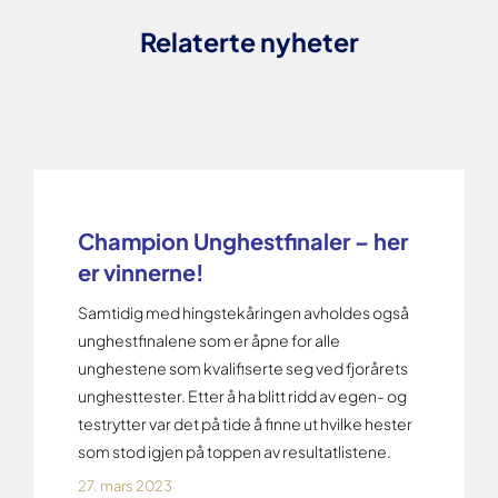
Relaterte nyheter
Champion Unghestfinaler – her
er vinnerne!
Samtidig med hingstekåringen avholdes også
unghestfinalene som er åpne for alle
unghestene som kvalifiserte seg ved fjorårets
unghesttester. Etter å ha blitt ridd av egen- og
testrytter var det på tide å finne ut hvilke hester
som stod igjen på toppen av resultatlistene.
27. mars 2023