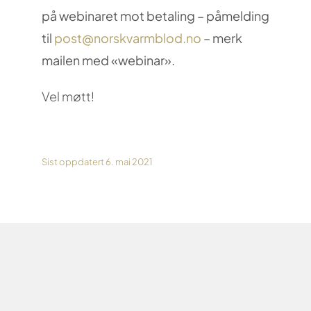
på webinaret mot betaling – påmelding
til
post@norskvarmblod.no
– merk
mailen med «webinar».
Vel møtt!
Sist oppdatert 6. mai 2021