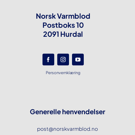
Norsk Varmblod
Postboks 10
2091 Hurdal
Personvernklæring
Generelle henvendelser
post@norskvarmblod.no