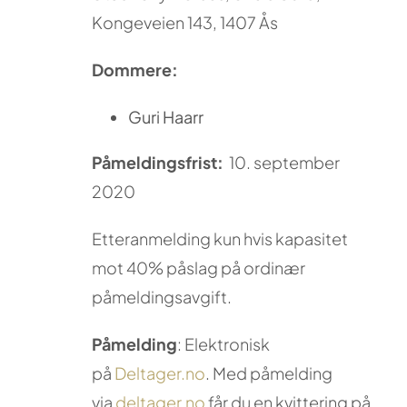
Kongeveien 143,
1407
Ås
Dommere:
Guri Haarr
Påmeldingsfrist:
10. september
2020
Etteranmelding kun hvis kapasitet
mot 40% påslag på ordinær
påmeldingsavgift.
Påmelding
: Elektronisk
på
Deltager.no
. Med påmelding
via
deltager.no
får du en kvittering på