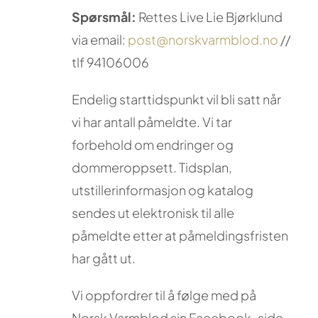
Spørsmål:
Rettes Live Lie Bjørklund
via email:
post@norskvarmblod.no
//
tlf 94106006
Endelig starttidspunkt vil bli satt når
vi har antall påmeldte. Vi tar
forbehold om endringer og
dommeroppsett. Tidsplan,
utstillerinformasjon og katalog
sendes ut elektronisk til alle
påmeldte etter at påmeldingsfristen
har gått ut.
Vi oppfordrer til å følge med på
Norsk Varmblod sin Facebook-side