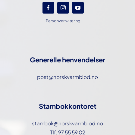
Personvernklæring
Generelle henvendelser
post@norskvarmblod.no
Stambokkontoret
stambok@norskvarmblod.no
Tlf. 97 55 59 02