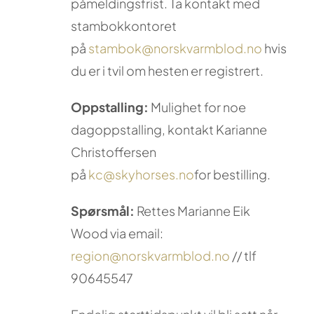
påmeldingsfrist. Ta kontakt med
stambokkontoret
på
stambok@norskvarmblod.no
hvis
du er i tvil om hesten er registrert.
Oppstalling:
Mulighet for noe
dagoppstalling, kontakt Karianne
Christoffersen
på
kc@skyhorses.no
for bestilling.
Spørsmål:
Rettes Marianne Eik
Wood via email:
region@norskvarmblod.no
// tlf
90645547