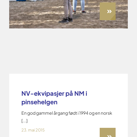
NV-ekvipasjer på NM i
pinsehelgen
En god gammel årgang født i 1994 og en norsk
[...]
23. mai 2015